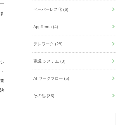
ー
ペーパーレス化
(6)
ま
AppRemo
(4)
テレワーク
(28)
稟議 システム
(3)
シ
・
AI ワークフロー
(5)
間
決
その他
(36)