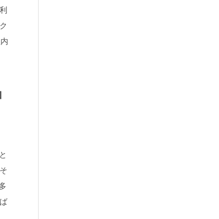
利
ク
社内
加
と
そ
多
ば