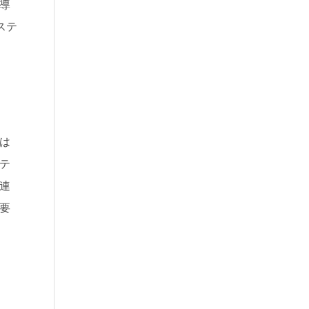
導
ステ
は
テ
連
要