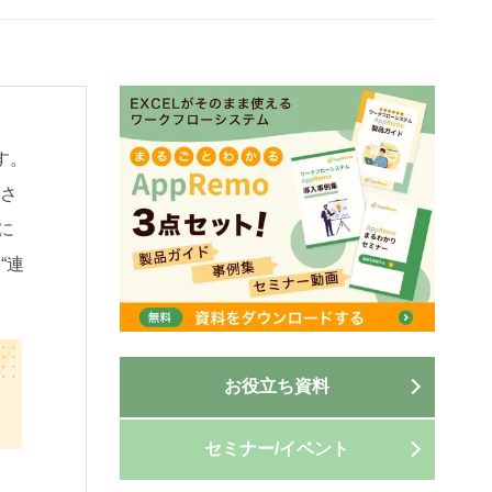
す。
くさ
に
“連
お役立ち資料
セミナー/イベント