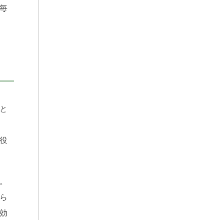
毎
と
役
。
ら
効