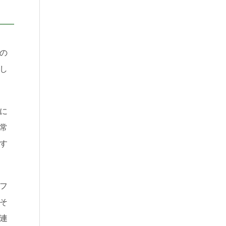
の
し
に
常
す
フ
そ
連