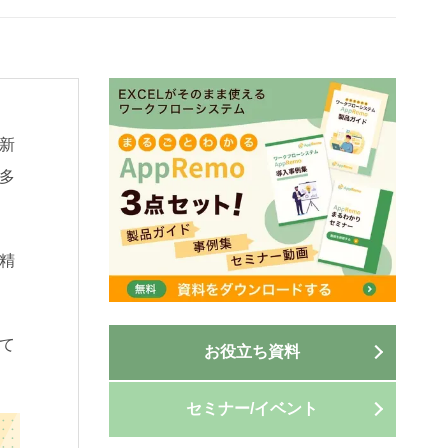
新
多
精
て
お役立ち資料
セミナー/イベント