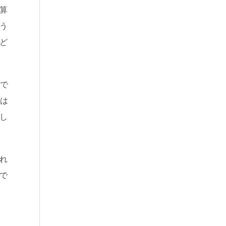
算
う
ど
ので
では
し
れ
で