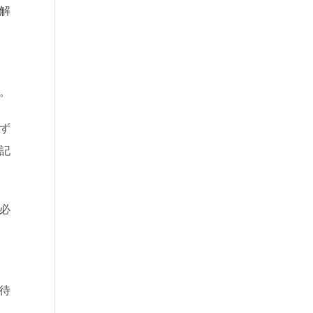
解
。
ず
記
必
待