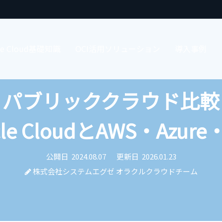
cle Cloud基礎知識
OCI活用ソリューション
導入事例
パブリッククラウド比較
acle CloudとAWS・Azure・
公開日
2024.08.07
更新日
2026.01.23
株式会社システムエグゼ オラクルクラウドチーム