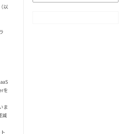
e（以
ラ
aaS
erを
いま
軽減
ルト