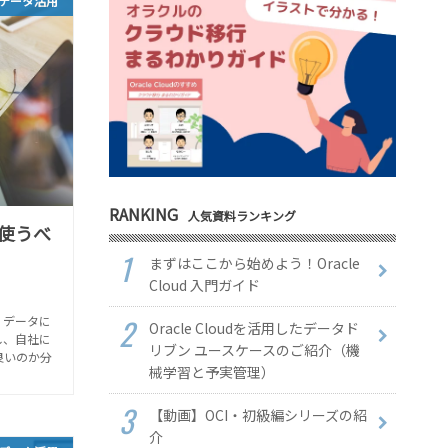
データ活用
RANKING
人気資料ランキング
使うべ
まずはここから始めよう！Oracle
Cloud 入門ガイド
、データに
Oracle Cloudを活用したデータド
し、自社に
リブン ユースケースのご紹介（機
良いのか分
械学習と予実管理）
【動画】OCI・初級編シリーズの紹
介