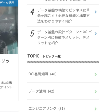
データ活用
データ基盤の構築でビジネスに革
命を起こす！必要な機能と構築方
法をわかりやすく紹介
データ基盤の設計パターンとは? パ
ターン別に特徴やメリット、デメ
リットを紹介
TOPIC
トピック一覧
メリッ
OCI基礎知識
(48)
また3構
定ポイント
データ活用
(42)
エンジニアリング
(31)