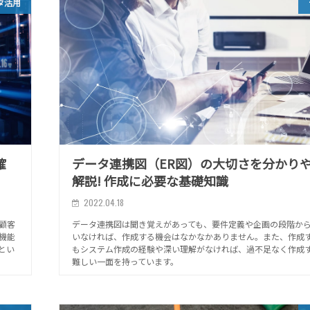
タ活用
確
データ連携図（ER図）の大切さを分かり
解説! 作成に必要な基礎知識
2022.04.18
顧客
データ連携図は聞き覚えがあっても、要件定義や企画の段階か
機能
いなければ、作成する機会はなかなかありません。また、作成
とい
もシステム作成の経験や深い理解がなければ、過不足なく作成
難しい一面を持っています。