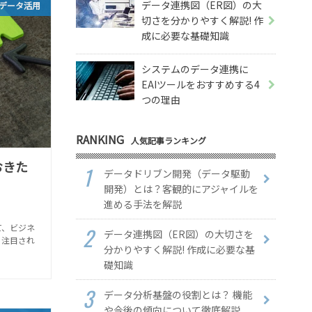
データ連携図（ER図）の大
データ活用
切さを分かりやすく解説! 作
成に必要な基礎知識
システムのデータ連携に
EAIツールをおすすめする4
つの理由
RANKING
人気記事ランキング
おきた
データドリブン開発（データ駆動
開発）とは？客観的にアジャイルを
進める手法を解説
て、ビジネ
データ連携図（ER図）の大切さを
、注目され
分かりやすく解説! 作成に必要な基
礎知識
データ分析基盤の役割とは？ 機能
や今後の傾向について徹底解説