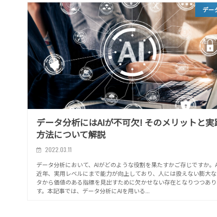
デー
データ分析にはAIが不可欠! そのメリットと実
方法について解説
2022.03.11
データ分析において、AIがどのような役割を果たすかご存じですか。A
近年、実用レベルにまで能力が向上しており、人には扱えない膨大な
タから価値のある指標を見出すために欠かせない存在となりつつあり
す。本記事では、データ分析にAIを用いる...