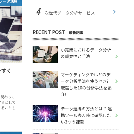
データ活用
次世代データ分析サービス
RECENT POST
最新記事
小売業におけるデータ分析
の重要性と手法
やすく
マーケティングではどのデ
ータ分析手法を使うべき?
厳選した10の分析手法を紹
介!
ら関わって
するとして
することも
データ連携の方法とは？ 連
携ツール導入時に確認した
い3つの課題