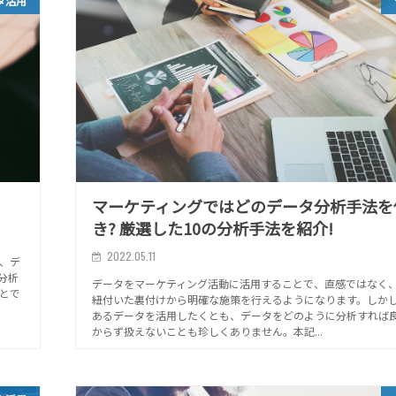
タ活用
マーケティングではどのデータ分析手法を
き? 厳選した10の分析手法を紹介!
2022.05.11
、デ
分析
データをマーケティング活動に活用することで、直感ではなく
ことで
紐付いた裏付けから明確な施策を行えるようになります。しか
あるデータを活用したくとも、データをどのように分析すれば
からず扱えないことも珍しくありません。本記...