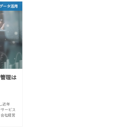
データ活用
タ管理は
し近年
析サービス
る会社経営