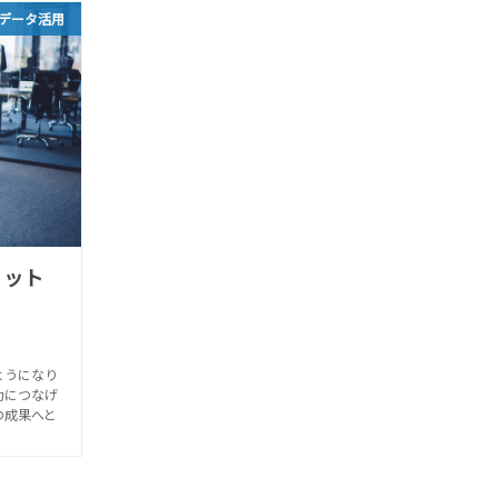
データ活用
リット
ようになり
功につなげ
の成果へと