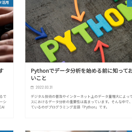
タ活用
す
Pythonでデータ分析を始める前に知って
いこと
2022.03.31
るで
デジタル技術の普及やインターネット上のデータ量増大によっ
ーシ
スにおけるデータ分析の重要性は高まっています。そんな中で
AI
ているのがプログラミング言語「Python」です。