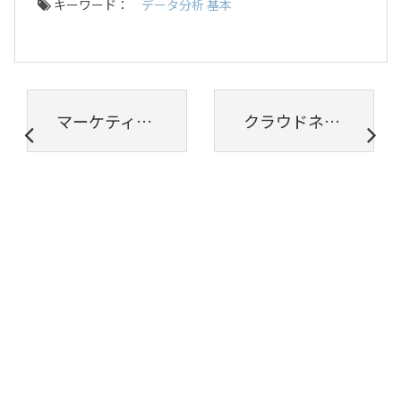
キーワード：
データ分析 基本
マーケティングではどのデータ分析手法を使うべき? 厳選した10の分析手法を紹介!
クラウドネイティブとは？クラウドの利点に対して最適化する方法