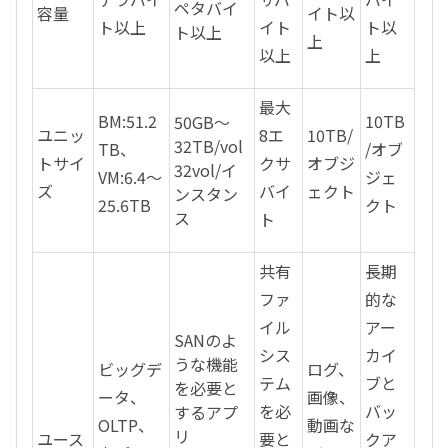
ペタバイ
容量
イト以
ト以上
イト
ト以
ト以上
上
以上
上
最大
BM:51.2
10TB
50GB～
ユニッ
8エ
10TB/
32TB/vol
TB、
/オブ
トサイ
クサ
オブジ
32vol/イ
VM:6.4～
ジェ
ズ
バイ
ェクト
ンスタン
25.6TB
クト
ス
ト
共有
長期
ファ
的な
イル
アー
SANのよ
シス
カイ
うな機能
ビッグデ
ログ、
テム
ブと
を必要と
ータ、
画像、
を必
バッ
するアプ
OLTP、
動画な
リ
ユース
要と
クア