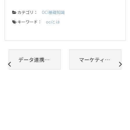
カテゴリ：
OCI基礎知識
キーワード：
ociとは
データ連携の方法とは？ 連携ツール導入時に確認したい3つの課題
マーケティングではどのデータ分析手法を使うべき? 厳選した10の分析手法を紹介!