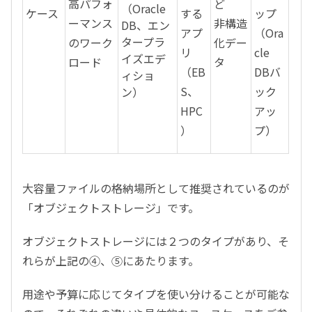
高パフォ
ど
（Oracle
ケース
する
ップ
ーマンス
非構造
DB、エン
アプ
（Ora
タープラ
のワーク
化デー
リ
cle
イズエデ
ロード
タ
（EB
DBバ
ィショ
S、
ック
ン）
HPC
アッ
）
プ）
大容量ファイルの格納場所として推奨されているのが
「オブジェクトストレージ」です。
オブジェクトストレージには２つのタイプがあり、そ
れらが上記の④、⑤にあたります。
用途や予算に応じてタイプを使い分けることが可能な