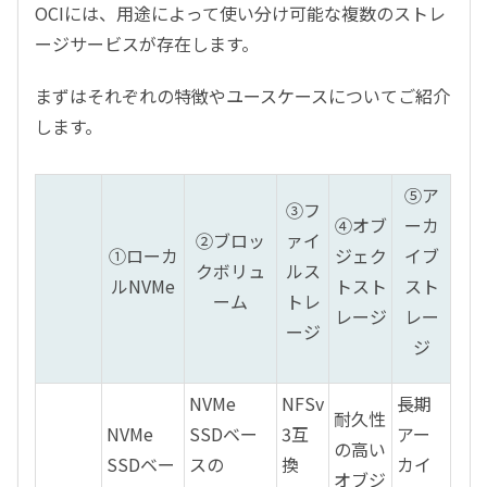
OCIには、用途によって使い分け可能な複数のストレ
ージサービスが存在します。
まずはそれぞれの特徴やユースケースについてご紹介
します。
⑤ア
③フ
④オブ
ーカ
②ブロッ
ァイ
①ローカ
ジェク
イブ
クボリュ
ルス
ルNVMe
トスト
スト
ーム
トレ
レージ
レー
ージ
ジ
NVMe
NFSv
長期
耐久性
NVMe
SSDベー
3互
アー
の高い
SSDベー
スの
換
カイ
オブジ