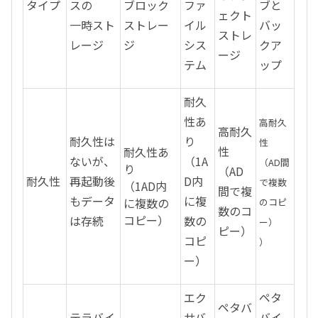
タイプ
スの
ブロック
ファ
ブと
ェクト
一時スト
ストレー
イル
バッ
ストレ
レージ
ジ
シス
クア
ージ
テム
ップ
耐久
性あ
高耐久
高耐久
耐久性は
り
性
性
耐久性あ
ないが、
（1A
（AD間
り
（AD
耐久性
再起動後
D内
で複数
（1AD内
間で複
もデータ
に複
に複数の
のコピ
数のコ
コピー）
は存続
数の
ー）
ピー）
コピ
）
ー）
エク
ペタ
ペタバ
テラバイ
サバ
バイ