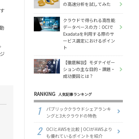
の高速分析を試してみた
す
クラウドで得られる高性能
データベースの力：OCIで
動
Exadataを利用する際のサ
ービス選定におけるポイン
。
ト
ジ
【徹底解説】モダナイゼー
ションの主な目的・課題・
成功要因とは？
RANKING
人気記事ランキング
パブリッククラウドシェアランキ
ングと3大クラウドの特色
OCIとAWSを比較 | OCIがAWSより
も優れているポイントを紹介