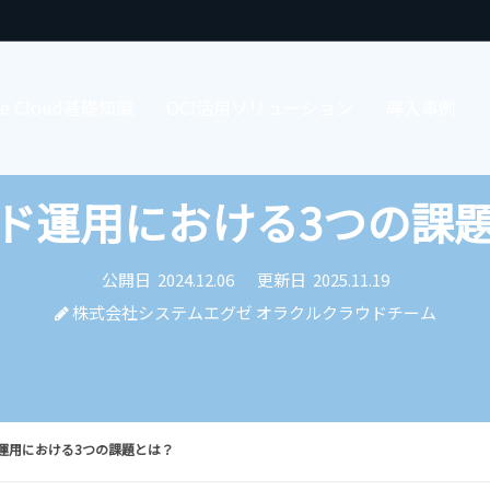
cle Cloud基礎知識
OCI活用ソリューション
導入事例
ド運用における3つの課
公開日
2024.12.06
更新日
2025.11.19
株式会社システムエグゼ オラクルクラウドチーム
運用における3つの課題とは？