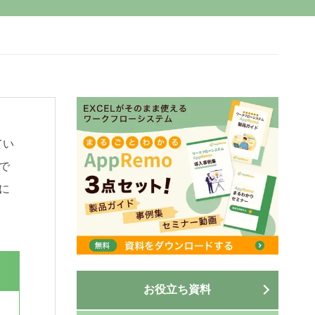
てい
で
に
お役立ち資料