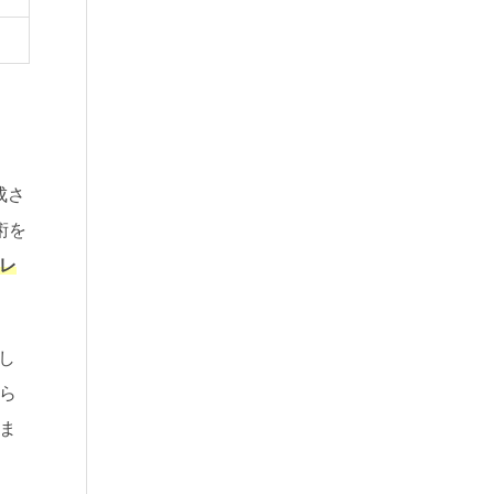
成さ
術を
レ
し
ら
ま