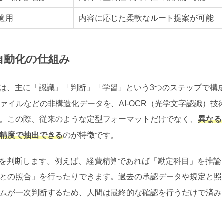
適用
内容に応じた柔軟なルート提案が可能
自動化の仕組み
みは、主に「認識」「判断」「学習」という3つのステップで構
ァイルなどの非構造化データを、AI-OCR（光学文字認識）技
。この際、従来のような定型フォーマットだけでなく、
異なる
精度で抽出できる
のが特徴です。
容を判断します。例えば、経費精算であれば「勘定科目」を推論
との照合」を行ったりできます。過去の承認データや規定と照
ムが一次判断するため、人間は最終的な確認を行うだけで済み