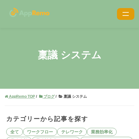
特長
機能
稟議 システム
利用シーン
導入事例
導入・サポート
AppRemo TOP
ブログ
稟議 システム
価格
ブログ
カテゴリーから記事を探す
お役立ち資料
全て
ワークフロー
テレワーク
業務効率化