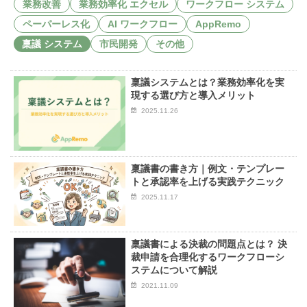
業務改善
業務効率化 エクセル
ワークフロー システム
お知らせ
ペーパーレス化
AI ワークフロー
AppRemo
セミナー
稟議 システム
市民開発
その他
パートナー募集
稟議システムとは？業務効率化を実
製品紹介デモ
現する選び方と導入メリット
2025.11.26
稟議書の書き方｜例文・テンプレー
トと承認率を上げる実践テクニック
2025.11.17
稟議書による決裁の問題点とは？ 決
裁申請を合理化するワークフローシ
ステムについて解説
2021.11.09