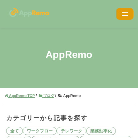
特長
機能
AppRemo
利用シーン
導入事例
導入・サポート
AppRemo TOP
ブログ
AppRemo
価格
ブログ
カテゴリーから記事を探す
お役立ち資料
全て
ワークフロー
テレワーク
業務効率化