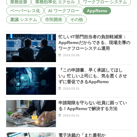
業務改善
業務効率化 エクセル
ワークフロー システム
お知らせ
ペーパーレス化
AI ワークフロー
AppRemo
セミナー
稟議 システム
市民開発
その他
パートナー募集
忙しいIT部門担当者の負担軽減策：
製品紹介デモ
AppRemoだからできる、現場主導の
ワークフローシステム運用
2024.03.08
『この申請書、早く承認してほし
い』忙しい上司にも、気を悪くさせ
ずに督促できるAppRemo
2024.03.01
申請期限を守らない社員に困ってい
る！AppRemoで解決する方法
2024.03.01
電子決裁の「また最初か