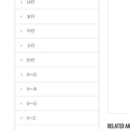
は行
ま行
や行
ら行
わ行
A～G
H～N
O～U
V～Z
RELATED AR