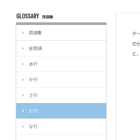
GLOSSARY
用語集
用語集
デ
の
全用語
と
あ行
か行
さ行
た行
な行