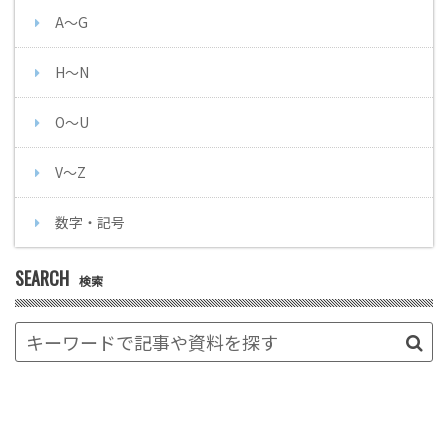
A～G
H～N
O～U
V～Z
数字・記号
SEARCH
検索