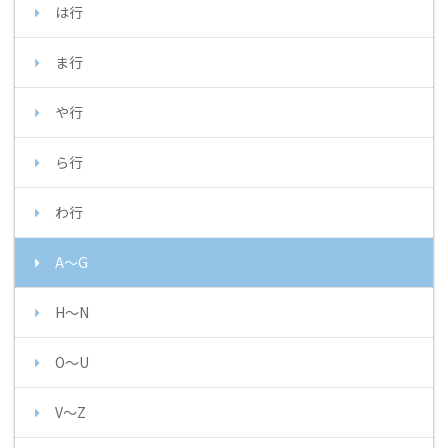
は行
ま行
や行
ら行
わ行
A～G
H～N
O～U
V～Z