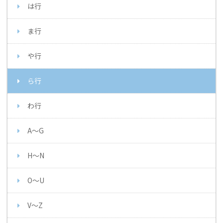
は行
ま行
や行
ら行
わ行
A～G
H～N
O～U
V～Z