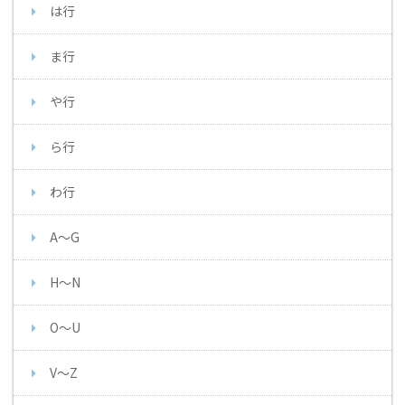
は行
ま行
や行
ら行
わ行
A～G
H～N
O～U
V～Z