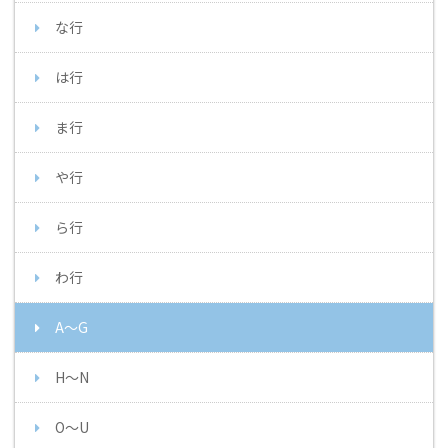
な行
は行
ま行
や行
ら行
わ行
A～G
H～N
O～U