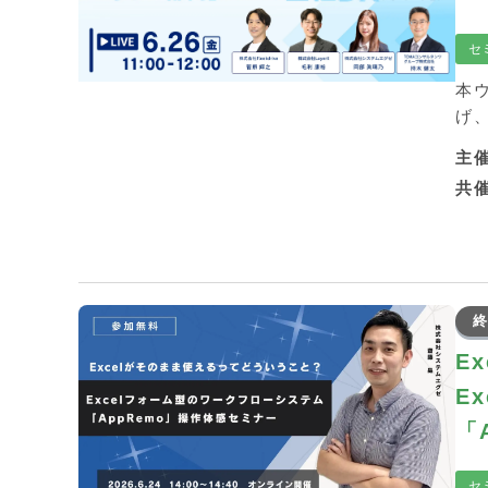
セ
本
げ
主
共
終
E
E
「
セ