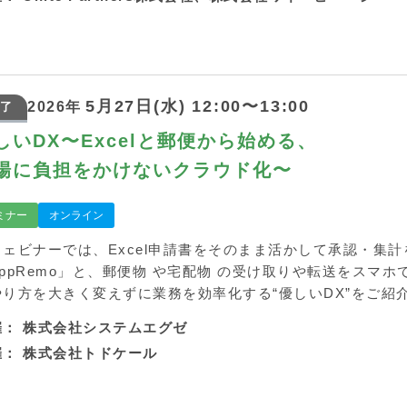
5月27日(水) 12:00〜13:00
2026年
了
しいDX〜Excelと郵便から始める、
場に負担をかけないクラウド化〜
ミナー
オンライン
ウェビナーでは、Excel申請書をそのまま活かして承認・集
AppRemo」と、郵便物 や宅配物 の受け取りや転送をスマ
やり方を大きく変えずに業務を効率化する“優しいDX”をご紹
催：
株式会社システムエグゼ
催：
株式会社トドケール