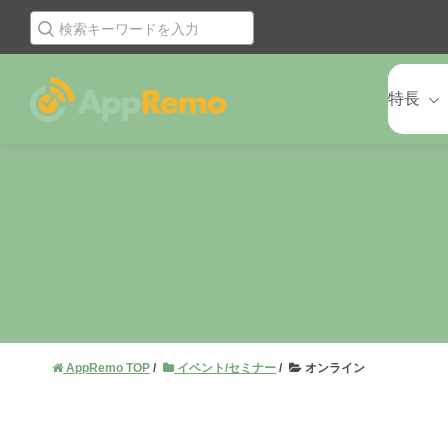
特長
AppRemo TOP
イベント/セミナー
オンライン