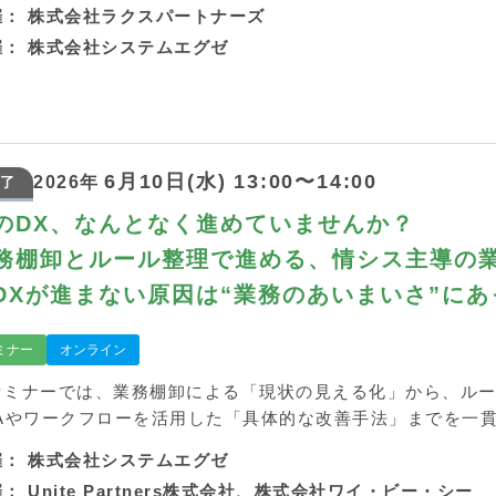
催：
株式会社ラクスパートナーズ
催：
株式会社システムエグゼ
6月10日(水) 13:00〜14:00
2026年
了
のDX、なんとなく進めていませんか？
務棚卸とルール整理で進める、情シス主導の
DXが進まない原因は“業務のあいまいさ”にあ
シスが主導する棚卸×ルール整理×自動化の進
ミナー
オンライン
セミナーでは、業務棚卸による「現状の見える化」から、ル
PAやワークフローを活用した「具体的な改善手法」までを一
催：
株式会社システムエグゼ
催：
Unite Partners株式会社、株式会社ワイ・ビー・シー