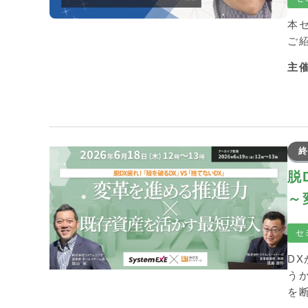
本
ご
主
終
脱
～
セ
D
う
を