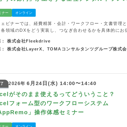
ミナー
オンライン
ウェビナーでは、経費精算・会計・ワークフロー・文書管理
、各領域のDXをどう実装し、つなぎ合わせるかを具体的にお
催：
株式会社Fleekdrive
催：
株式会社LayerX、TOMAコンサルタンツグループ株
6月24日(水) 14:00〜14:40
2026年
了
xcelがそのまま使えるってどういうこと？
xcelフォーム型のワークフローシステム
AppRemo」操作体感セミナー
ミナー
オンライン