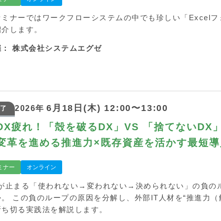
セミナーではワークフローシステムの中でも珍しい「Excel
紹介します。
催：
株式会社システムエグゼ
6月18日(木) 12:00〜13:00
2026年
了
DX疲れ！「殻を破るDX」VS 「捨てないDX
変革を進める推進力×既存資産を活かす最短導
ミナー
オンライン
Xが止まる「使われない→変われない→決められない」の負の
か。 この負のループの原因を分解し、外部IT人材を“推進力
断ち切る実践法を解説します。