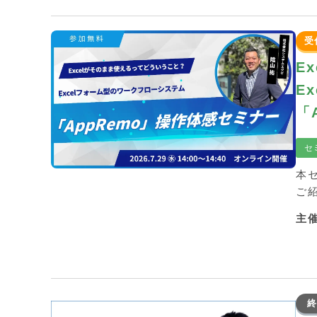
受
E
E
「
セ
本
ご
主
終