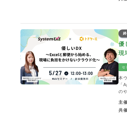
終
優
現
セ
本
「
の
主
共