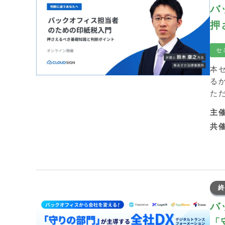
バ
押
セ
本
る
た
主
共
終
バ
「