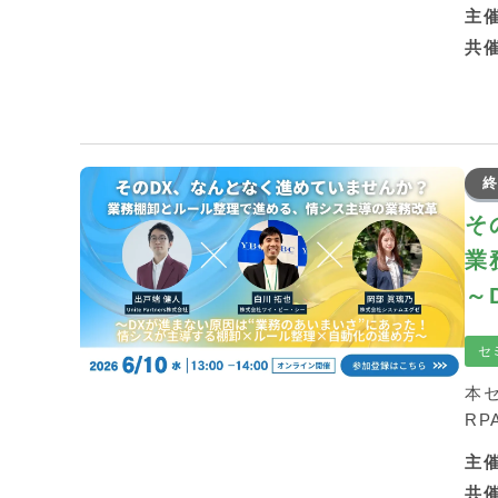
主
共
終
そ
業
～
情
セ
本
R
主
共