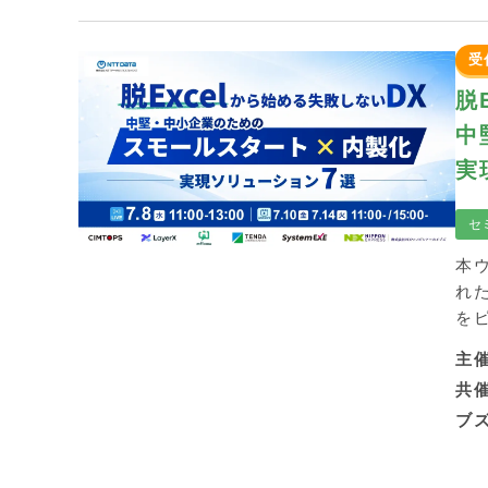
受
脱
中
実
セ
本
れ
を
主
共
ブズ