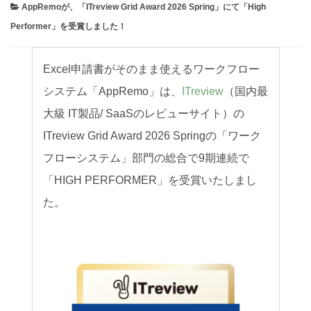
お知らせ
AppRemoが、「ITreview Grid Award 2026 Spring」にて「High
Performer」を受賞しました！
セミナー
パートナー募集
Excel申請書がそのまま使えるワークフロー
システム「AppRemo」
は、
ITreview
（国内最
製品紹介デモ
大級
IT
製品
/ SaaS
のレビューサイト）
の
ITreview
Grid Award 2026 Spring
の「ワーク
フローシステム」部門の総合で9
期連続で
「
HIGH PERFORMER
」
を受賞いたしまし
た。