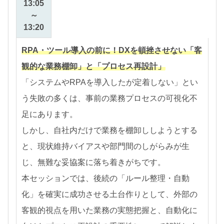
13:05
～
13:20
RPA・ツール導入の前に！DXを頓挫させない「客
観的な業務棚卸」と「プロセス再設計」
「システムやRPAを導入したが定着しない」とい
う失敗の多くは、事前の業務プロセスの可視化不
足にあります。
しかし、自社内だけで業務を棚卸ししようとする
と、現状維持バイアスや部門間のしがらみが生
じ、無難な妥協案に落ち着きがちです。
本セッションでは、後続の「ルール整理・自動
化」を確実に成功させる土台作りとして、外部の
客観的視点を用いた業務の実態把握と、自動化に