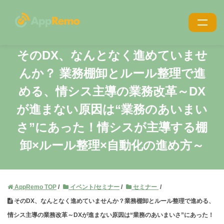
特長
そのDX、なんとなく進めていませ
んか？
業務棚卸とルール整理で進
機能
める、情シス主導の業務改革
～DX
利用シーン
が進まない原因は“業務のあいまい
導入事例
さ”にあった！
情シスが主導する棚
導入・サポート
卸×ルール整理×自動化の進め方～
価格
ブログ
AppRemo TOP
イベント/セミナー
セミナー
そのDX、なんとなく進めていませんか？業務棚卸とルール整理で進める、
お役立ち資料
情シス主導の業務改革～DXが進まない原因は“業務のあいまいさ”にあった！