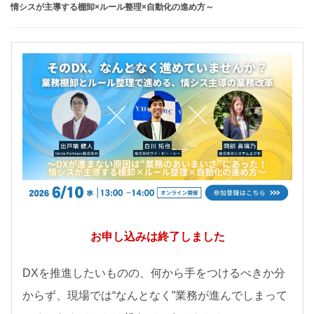
お知らせ
情シスが主導する棚卸×ルール整理×自動化の進め方～
セミナー
パートナー募集
製品紹介デモ
お申し込みは終了しました
DXを推進したいものの、何から手をつけるべきか分
からず、現場では“なんとなく”業務が進んでしまって