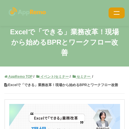
特長
Excelで「できる」業務改革！
現場
から始めるBPRとワークフロー改
機能
善
利用シーン
導入事例
AppRemo TOP
イベント/セミナー
セミナー
導入・サポート
Excelで「できる」業務改革！現場から始めるBPRとワークフロー改善
価格
ブログ
お役立ち資料