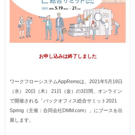
お知らせ
セミナー
パートナー募集
製品紹介デモ
お申し込みは終了しました
ワークフローシステム
AppRemo
は、
2021
年
5
月
19
日
（水）
20
日（木）
21
日（金）の
3
日間、オンライン
で開催される「バックオフィス総合サミット
2021
Spring（主催：合同会社DMM.com）
」にブースを出
展します。