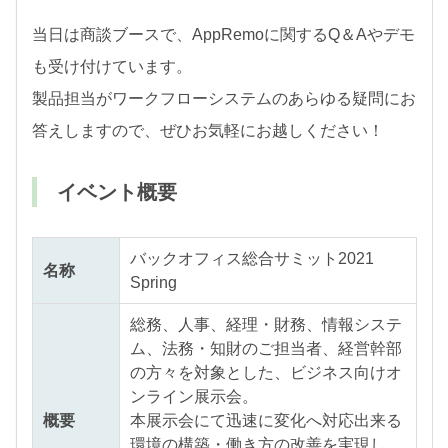
当日は商談ブースで、
AppRemo
に関する
Q
＆
A
やデモ
も受け付けています。
製品担当がワークフローシステムのあらゆる疑問にお
答えしますので、ぜひお気軽にお越しください！
イベント概要
バックオフィス総合サミット2021
名称
Spring
総務、人事、経理・財務、情報システ
ム、法務・知財のご担当者、経営幹部
の方々を対象とした、ビジネス向けオ
ンライン展示会。
概要
本展示会にて迅速に変化へ対応出来る
環境の構築・働き方の改善を実現し、