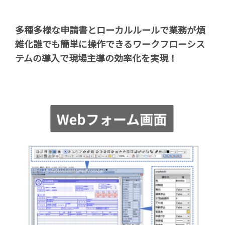
お知らせ
セミナー
多種多様な申請書とローカルルールで業務が煩
雑化
誰でも簡単に操作できるワークフローシス
パートナー募集
テムの導入で現場主導の効率化を実現！
製品紹介デモ