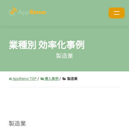
特長
業種別 効率化事例
機能
製造業
利用シーン
導入事例
AppRemo TOP
導入事例
製造業
導入・サポート
価格
ブログ
お役立ち資料
製造業