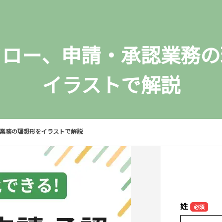
フロー、申請・承認業務の
イラストで解説
業務の理想形をイラストで解説
姓
必須