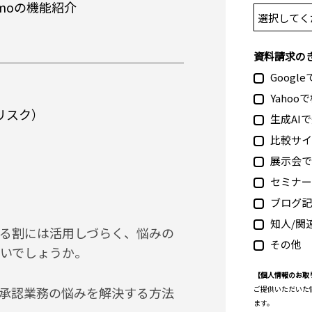
moの機能紹介
？
資料請求の
Googl
Yahoo
リスク）
生成AI
比較サイ
展示会で
セミナー
ブログ記
知人/関
る割には活用しづらく、悩みの
その他
いでしょうか。
【個人情報のお取
承認業務の悩みを解決する方法
ご提供いただいた
ます。